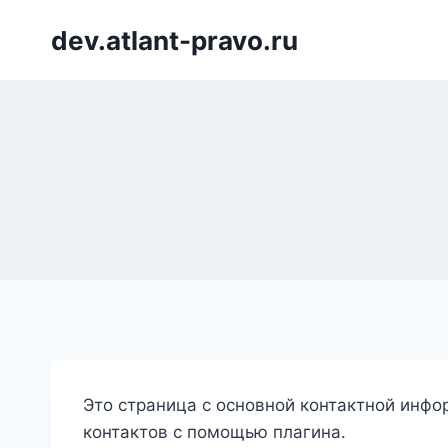
Перейти
dev.atlant-pravo.ru
к
содержанию
Это страница с основной контактной инфо
контактов с помощью плагина.